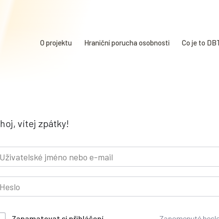
O projektu
Hraniční porucha osobnosti
Co je to DB
hoj, vítej zpátky!
Zapomenuté hesl
Zapamatovat si přihlášení