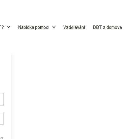
T?
Nabídka pomoci
Vzdělávání
DBT z domova
o?