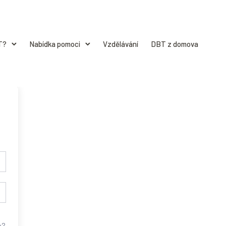
T?
Nabídka pomoci
Vzdělávání
DBT z domova
o?