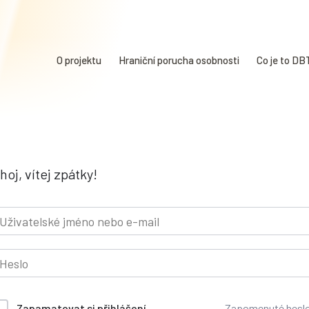
O projektu
Hraniční porucha osobnosti
Co je to DB
hoj, vítej zpátky!
Zapomenuté hesl
Zapamatovat si přihlášení