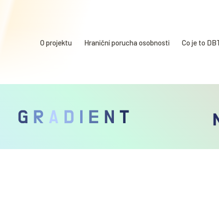
O projektu
Hraniční porucha osobnosti
Co je to DB